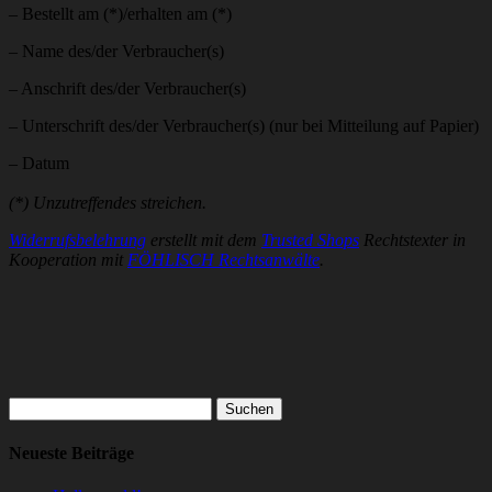
– Bestellt am (*)/erhalten am (*)
– Name des/der Verbraucher(s)
– Anschrift des/der Verbraucher(s)
– Unterschrift des/der Verbraucher(s) (nur bei Mitteilung auf Papier)
– Datum
(*) Unzutreffendes streichen.
Widerrufsbelehrung
erstellt mit dem
Trusted Shops
Rechtstexter in
Kooperation mit
FÖHLISCH Rechtsanwälte
.
Suchen
nach:
Neueste Beiträge