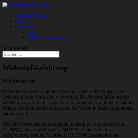
@HOME Menu
My Y!
Impressum
AGB
Widerrufsbelehrung
Seite wählen
Widerrufsbelehrung
Widerrufsrecht
Sie haben das Recht, binnen vierzehn Tagen ohne Angabe von
Gründen diesen Vertrag zu widerrufen. Die Widerrufsfrist beträgt
vierzehn Tage ab dem Tag an dem Sie oder ein von Ihnen benannter
Dritter, der nicht der Beförderer ist, die Waren in Besitz genommen
haben bzw. hat.
Um Ihr Widerrufsrecht auszuüben, müssen Sie uns (Restaurant
YUMMY, Westring 453-455, 24118 Kiel, Deutschland,
info@yummy-kiel.de, Telefon: 0431-5579026) mittels einer