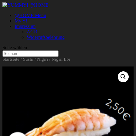
@HOME Menu
My Y!
Impressum
AGB
Widerrufsbelehrung
Seite wählen
Startseite
/
Sushi
/
Nigiri
/ Nigiri Ebi