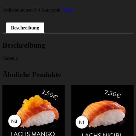
Artikelnummer:
N4
Kategorie:
Nigiri
Beschreibung
Beschreibung
Garnele
Ähnliche Produkte