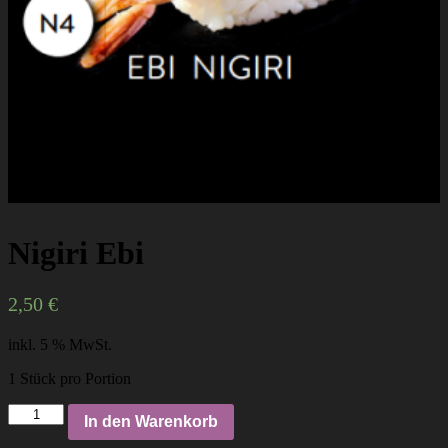
Nigiri Ebi
2,50
€
inkl. 5 % MwSt.
1 Stück pro Portion
Nigiri
In den Warenkorb
Ebi
Menge