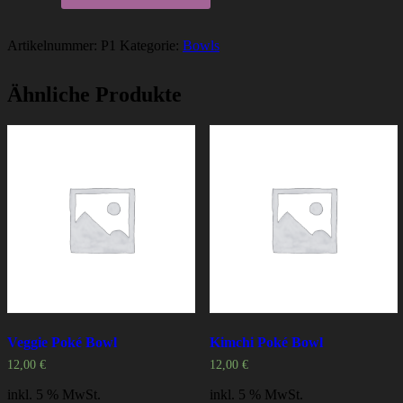
Bowl
Menge
Artikelnummer:
P1
Kategorie:
Bowls
Ähnliche Produkte
Veggie Poké Bowl
Kimchi Poké Bowl
12,00
€
12,00
€
inkl. 5 % MwSt.
inkl. 5 % MwSt.