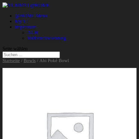
@HOME Menu
My Y!
Impressum
AGB
Widerrufsbelehrung
Seite wählen
Startseite
/
Bowls
/ Ahi Poké Bowl