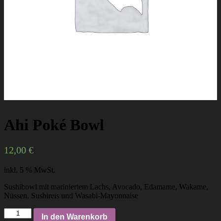
Ahi Poké Bowl
12,00
€
inkl. 5 % MwSt.
Sushibowl mit mariniertem Lachs, Avocado, Edamame, Wakame,
Nüssen, Sushireis und Wasabi-Mayonnaise
Ahi
In den Warenkorb
Poké