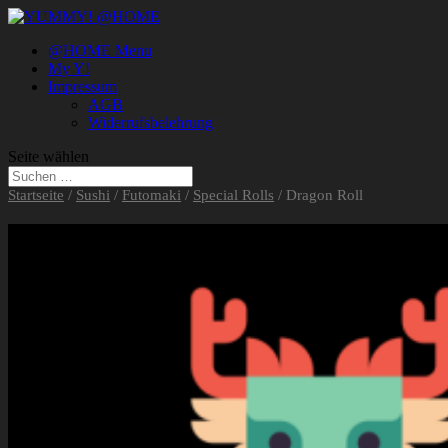
@HOME Menu
My Y!
Impressum
AGB
Widerrufsbelehrung
Seite wählen
Startseite
/
Sushi
/
Futomaki
/
Special Rolls
/ Dragon Roll