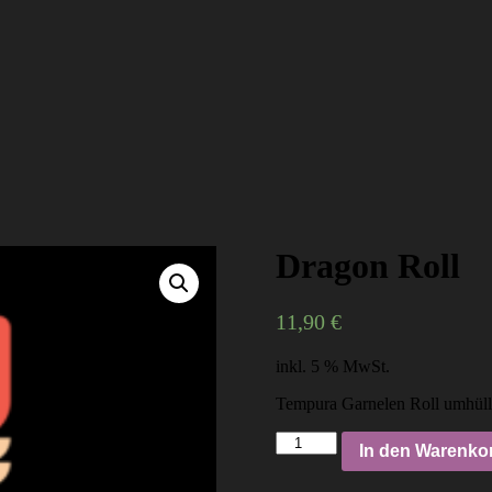
Dragon Roll
11,90
€
inkl. 5 % MwSt.
Tempura Garnelen Roll umhüllt
Dragon
In den Warenko
Roll
Menge